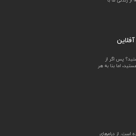
از زندگی ما با
آفلاین
تید؟ پس اگر از
ید، اما بنا به هر
یده است. از درام‌های