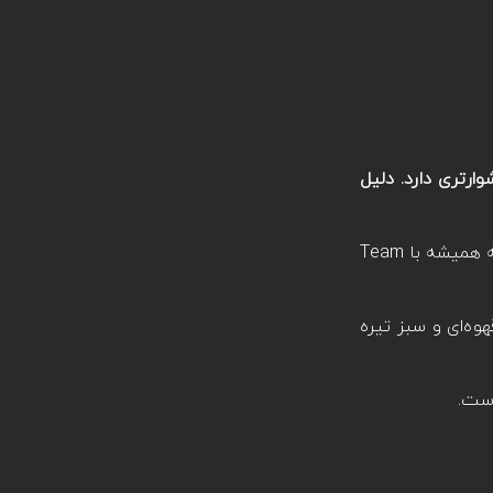
دشوارتری دارد. دلیل
که همیشه با Team
وه‌ای و سبز تیره
است.