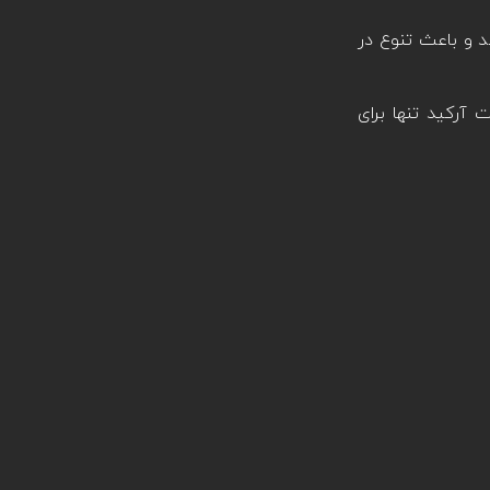
بل 50 یا تک تیر انداز را ارائه می‌کند و باعث تنوع در
د. علاوه بر این& یک حالت آرکید تنها برای