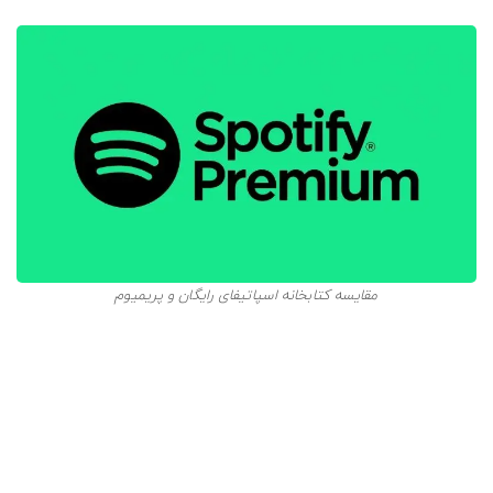
مقایسه کتابخانه اسپاتیفای رایگان و پریمیوم
اسپاتیفای از پلن‌های متفاوتی مانند طرح دانشجویی، فمیلی
پلن و غیره پشتیبانی می‌کند. در این میان، اشتراک پریمیوم
اسپاتیفای از محبوب‌ترین پلن‌ها به شمار می‌رود. به محض
انتشار Spotify HiFi در اسپاتیفای پریمیوم، این پلتفرم
موسیقی هم در زمینه پخش آهنگ بدون تاخیر، دنباله روی اپل
موزیک و یا حتی آمازون موزیک خواهد بود. بدین ترتیب، خرید