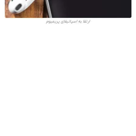
ارتقا به اسپاتیفای پریمیوم
اگر با تبلیغات مزاحم و محدودیت‌های اسپاتیفای رایگان مشکلی
ندارید، کتابخانه بزرگ این سرویس شامل 80 میلیون آهنگ و
2.5 میلیون پادکست، نیاز شنیداری و موسیقیایی شما را برطرف
خواهد کرد.
از طرفی، اگر می‌خواهید از اولین افرادی باشید که آهنگ جدید
یک هنرمند را می‌شنوید و یا می‌خواهید کنترل بیشتری بر
آهنگ‌های پخش شده داشته باشید، بهتر است اشتراک
پریمیوم این سرویس را خریداری کنید.
اسپاتیفای پریمیوم به اندازه‌ای جذاب و مقرون به‌صرفه است
که حتی اگر پلن
Spotify HiFi
نیز در دسترس قرار گیرد، باز
محبوبیت خود را حفظ خواهد کرد.
امیدواریم توانسته باشیم تفاوت اسپاتیفای پریمیوم و رایگان را
برای شما تجزیه و تحلیل کرده باشیم. شما هم از این لحظه