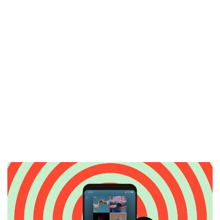
اشتراک اسپاتیفای پریمیوم بسیار مقرون به‌صرفه است.
تفاوت تبلیغات در نسخه پریمیوم و
رایگان Spotify
پخش ناگهانی تبلیغات‌ (رادیویی و یا تصویری) در میانه آهنگ
محبوب خود، از بدترین تجربه‌های استفاده از نسخه رایگان
اسپاتیفای است. یکی از دلایل تشویق به خرید اشتراک پریمیوم
اسپاتیفای، عدم وجود تبلیغات است.
وجود تبلیغات مزاحم در زمان شنیدن آهنگ دلخواه به صورت
انفرادی ممکن است مشکل بزرگی ایجاد نکند، اما در زمان پخش
آهنگ در مهمانی، عذاب آور است.