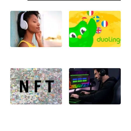
اکانت دولینگو پلاس
مقایسه اپل موزیک و تیدال
چیست؟
آموزش نصب Razer
ان اف تی چیست؟ همه
Synapse 3
چیز درباره NFT یا توکن
غیرقابل تعویض