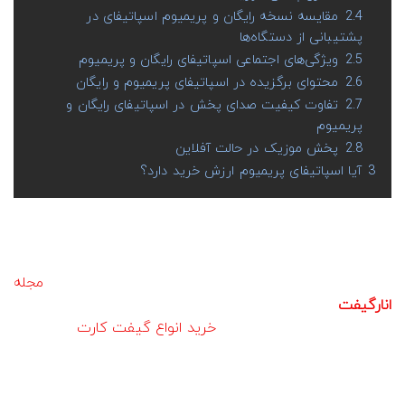
2.4
مقایسه نسخه رایگان و پریمیوم اسپاتیفای در
پشتیبانی از دستگاه‌ها
2.5
ویژگی‌های اجتماعی اسپاتیفای رایگان و پریمیوم
2.6
محتوای برگزیده در اسپاتیفای پریمیوم و رایگان
2.7
تفاوت کیفیت صدای پخش در اسپاتیفای رایگان و
پریمیوم
2.8
پخش موزیک در حالت آفلاین
3
آیا اسپاتیفای پریمیوم ارزش خرید دارد؟
اگر از علاقمندان به موزیک و ترانه در سرویس اسپاتیفای
هستید، به خوبی می‌دانید که در نسخه رایگان این پلتفرم با
محدودیت‌هایی مواجه می‌شوید. در این مطلب از
مجله
انارگیفت
با تفاوت اسپاتیفای پریمیوم و رایگان به طور کامل
آشنا خواهید شد. اگر نیاز به
خرید انواع گیفت کارت
دارید با ما
تماس بگیرید.
با توجه به طراحی جدید اسپاتیفای در رویداد
Stream On
، هیچ