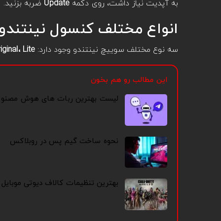
به آپدیت نیاز داشت، روی دکمه
Update
ضربه بزنید.
انواع مختلف کنسول نینتندو
سه نوع مختلف سوییچ نینتندو وجود دارد:
Original، Lite و ED
این مطالب رو هم بخون
لیست بهترین ربات های هوش مصنوعی
نحوه ساخت گیم پس در روبلاکس
بهترین تنظیمات کالاف دیوتی موبایل