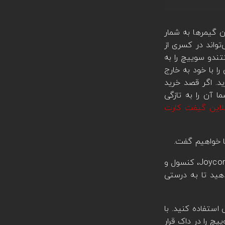
 گیمرها به شمار
واند در کسری از
تندو سوییچ را به
را با خود به خارج
ید. اگر قصد خرید
 آن‌ را به تازگی
لاین گیفت کارت
ا خواهیم گفت.
اولین کار بعد از خرید کنسول نینتندو سوییچ این است که آن را باز کرده و موارد مختلف موجود را بررسی کنید. ابتدا به Joycons، کنسول و
 قرار دهید تا به درستی
 استفاده کنید. با
چ را در داک قرار