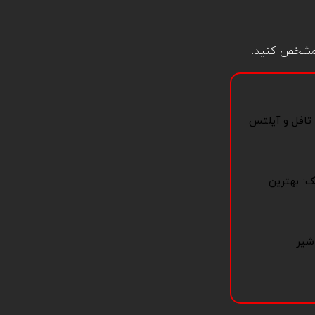
 مشخص کنید.
 تافل و آیلتس
ک: بهترین
شیر