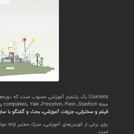
Coursera یک پلتفرم آموزشی محبوب است که دوره
جمله companies، Yale ،Princeton، Penn ،Stanford و Google ارائه می‌کند. اکثر دوره‌ها رایگان هستند و محتوای آموزشی آن‌ها شامل
فیلم و سخنرانی، جزوات آموزشی، بحث و گفتگو با سایر
برای برخی از کورس‌های آموزشی، مدرک معتبر ارائه خو
است.