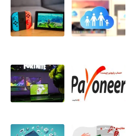
نحوه غیرفعال کردن Family
آموزش استفاده و ردیم
Sharing آیتونز در آیفون و
گیفت کارت نینتندو سوییچ
مک
حساب پایونیر چیست؟
آموزش تنظیم DNS برای حل
مشکل اتصال فورتنایت