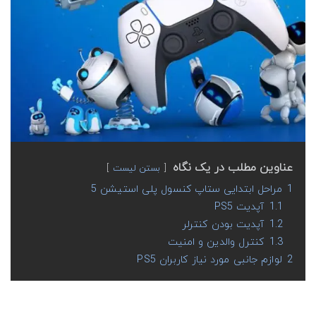
عناوین مطلب در یک نگاه
بستن لیست
1
مراحل ابتدایی ستاپ کنسول پلی استیشن 5
1.1
آپدیت PS5
1.2
آپدیت بودن کنترلر
1.3
کنترل والدین و امنیت
2
لوازم جانبی مورد نیاز کاربران PS5
اگر به تازگی یک پلی استیشن 5 به کسی هدیه داده‌اید و یا