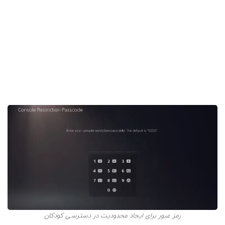
می‌خواهید بر نحوه استفاده آن‌ها از کنسول نظارت داشته
باشید. این موضوع مخصوصاً زمانی مهم می‌شود که شاغل
باشید.
در راه اندازی پلی استیشن 5، برای انجام تنظیمات مربوط به
کنترل والدین به قسمت
Settings
و سپس
Family And
Parental Controls
بروید. اکنون به
PS5 Console Restrictions
بروید و کد
0000
را وارد کنید. در این جا لیستی از
محدودیت‌های قابل ادیت نمایش داده می‌شود.
رمز عبور برای ایجاد محدودیت در دسترسی کودکان