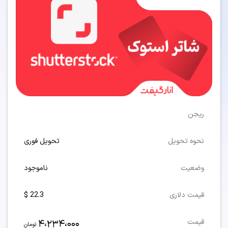
ریجن
نحوه تحویل
تحویل فوری
وضعیت
ناموجود
قیمت دلاری
22.3 $
4،234،000
قیمت
تومان