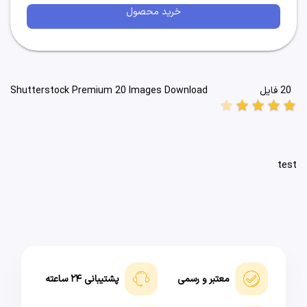
خرید محصول
20 فایل
Shutterstock Premium 20 Images Download
star
star
star
star
star
test
معتبر و رسمی
پشتیبانی ۲۴ ساعته