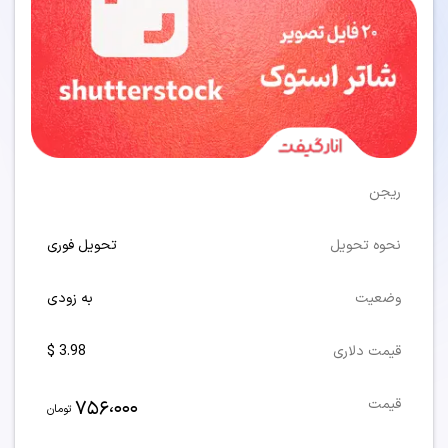
ریجن
نحوه تحویل
تحویل فوری
وضعیت
به زودی
قیمت دلاری
3.98 $
756،000
قیمت
تومان