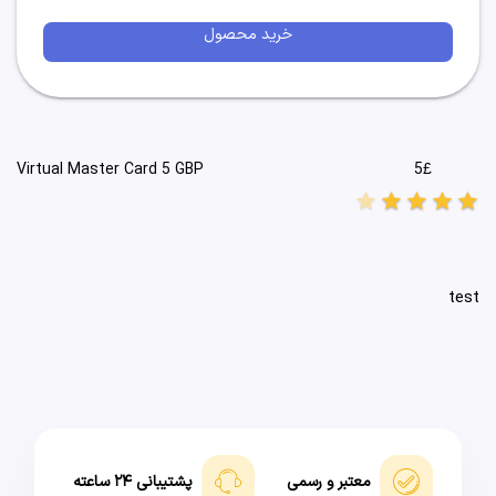
خرید محصول
5£
Virtual Master Card 5 GBP
star
star
star
star
star
test
معتبر و رسمی
پشتیبانی ۲۴ ساعته