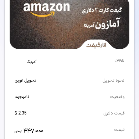
ریجن
آمریکا
نحوه تحویل
تحویل فوری
وضعیت
ناموجود
قیمت دلاری
2.35 $
447،000
قیمت
تومان