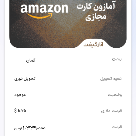
ریجن
آلمان
نحوه تحویل
تحویل فوری
وضعیت
موجود
قیمت دلاری
6.96 $
1،339،000
قیمت
تومان