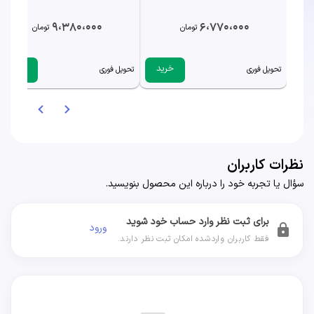
9،380،000
6،770،000
تومان
تومان
خرید
خرید
تحویل فوری
تحویل فوری
نظرات کاربران
سؤال یا تجربه خود را درباره این محصول بنویسید.
برای ثبت نظر وارد حساب خود شوید
ورود
lock
فقط کاربران واردشده امکان ثبت نظر دارند.