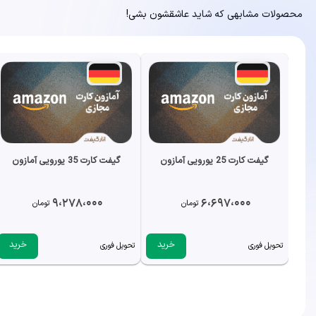
محصولات مشابهی که شاید عاشقشون بشی!
گیفت کارت 25 یورویی آمازون
گیفت کارت 35 یورویی آمازون
9،278،000
6،697،000
تومان
تومان
خرید
خرید
تحویل فوری
تحویل فوری