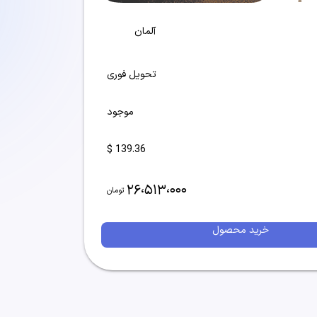
آلمان
تحویل فوری
موجود
139.36 $
26،513،000
تومان
خرید محصول