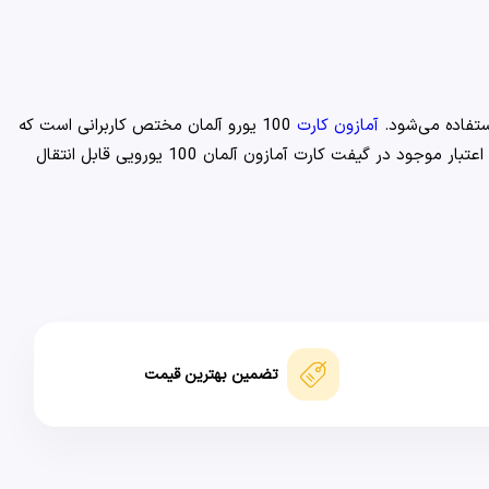
آمازون کارت
100 یورو آلمان مختص کاربرانی است که
از ریجن یا IP آلمان استفاده می‌کنند و برای خرید یا افزایش موجودی حساب خود در فروشگاه آمازون دسترسی به حساب بانکی بین‌المللی ندارند. اعتبار موجود در گیفت کارت آمازون آلمان 100 یورویی قابل انتقال
تضمین بهترین قیمت