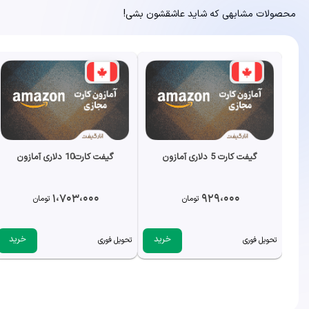
محصولات مشابهی که شاید عاشقشون بشی!
گیفت کارت 5 دلاری آمازون
گیفت کارت10 دلاری آمازون
1،703،000
929،000
تومان
تومان
خرید
خرید
تحویل فوری
تحویل فوری