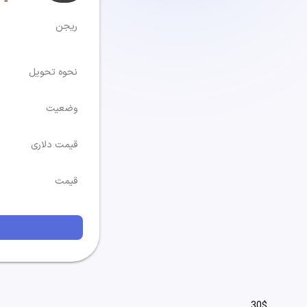
ریجن
نحوه تحویل
وضعیت
قیمت دلاری
قیمت
30$