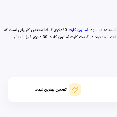
آمازون کارت
30دلاری کانادا مختص کاربرانی است که
از ریجن یا IP آلمان استفاده می‌کنند و برای خرید یا افزایش موجودی حساب خود در فروشگاه آمازون دسترسی به حساب بانکی بین‌المللی ندارند. اعتبار موجود در گیفت کارت آمازون کانادا 30 دلاری قابل انتقال
تضمین بهترین قیمت