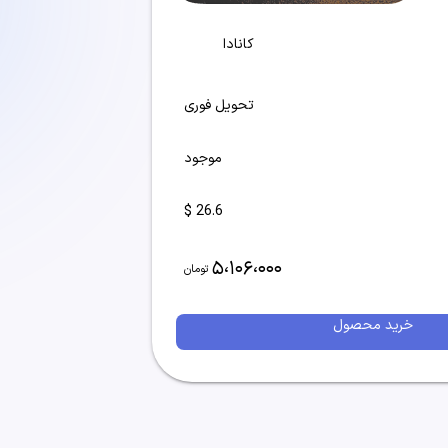
کانادا
تحویل فوری
موجود
26.6 $
5،106،000
تومان
خرید محصول