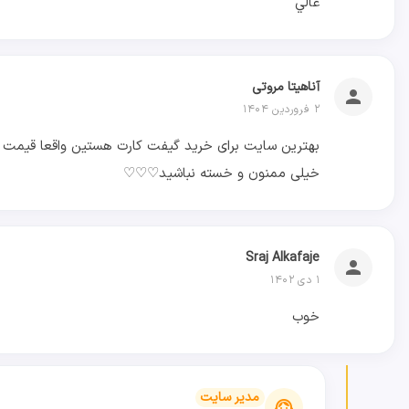
عالي
آناهیتا مروتی
person
۲ فروردین ۱۴۰۴
بهترین سایت برای خرید گیفت کارت هستین واقعا قیمت 
خیلی ممنون و خسته نباشید♡♡♡
Sraj Alkafaje
person
۱ دی ۱۴۰۲
خوب
مدیر سایت
support_agent