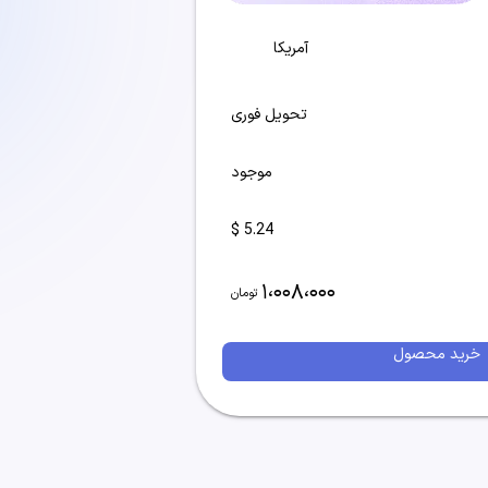
آمریکا
تحویل فوری
موجود
5.24 $
1،008،000
تومان
خرید محصول