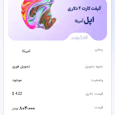
ریجن
آمریکا
نحوه تحویل
تحویل فوری
وضعیت
موجود
قیمت دلاری
4.22 $
804،000
قیمت
تومان