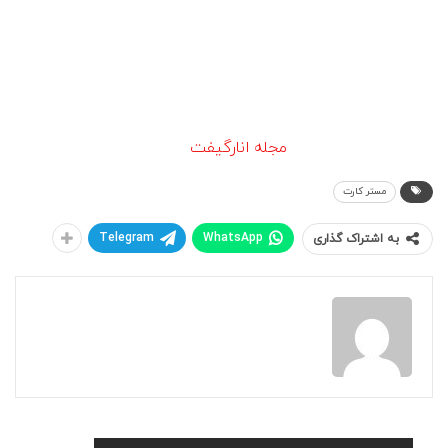
در صورت گم شدن یا سرقت مستر کارت، باید فوراً با پشتیبانی
بانک صادرکننده کارت تماس بگیرید و کارت خود را مسدود
کنید. همچنین می‌توانید درخواست صدور کارت جدید را بدهید
تا از سوءاستفاده‌های احتمالی جلوگیری شود.
این مطلب توسط تیم
مجله انارگیفت
تهیه شده است.
مستر کارت
Telegram
WhatsApp
به اشتراک گذاری
نارین دورکاوان آسیا
تیم محتوای شرکت انارگیفت