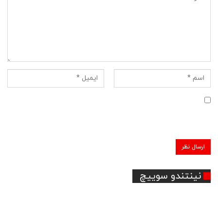
ذخیره نام، ایمیل و وبسایت من در مرورگر برای زمانی که دوباره
دیدگاهی می‌نویسم.
نینتندو سوییچ
گیفت کارت نینتندو سوییچ
بیش از 200 محصول گیفت کارت نینتندو سوییچ در انارگیفت