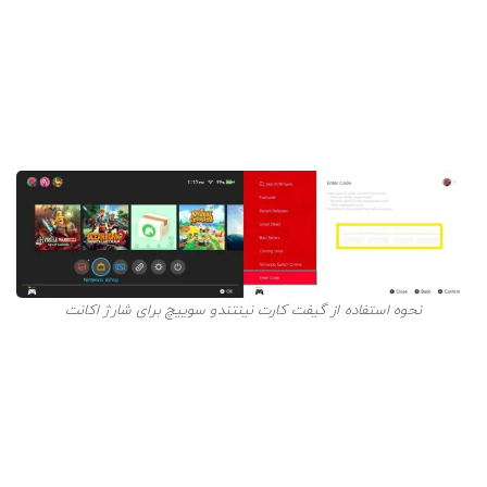
نحوه ردیم گیفت کارت نینتندو سوییچ بدون
خرید گیم
گاهی نیازی به خرید یک بازی مشخص ندارید و تنها هدف، فعال
سازی گیفت کارت نینتندو است. در این مواقع برای استفاده از
گیفت کارت نینتندو سوییچ، به روش زیر عمل کنید:
نحوه استفاده از گیفت کارت نینتندو سوییچ برای شارژ اکانت
با اسکرول صفحه
Nintendo eShop
به پایین، روی
Enter
Code
کلیک کنید.
در کادر مربوط به کد، عدد 16 رقمی گیفت کارت را تایپ
کرده و در نهایت روی
Ok
بزنید.
با انجام روش فوق، اکانت شما دقیقا به اندازه اعتبار گیفت