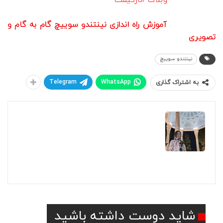
این مطلب از
وبلاگ انارگیفت
را به آموزش نحوه استفاده از
گیفت کارت نینتندو سوییچ اختصاص دادیم. امیدواریم
کاربردی باشد.
آموزش راه اندازی نینتندو سوییچ گام به گام و
تصویری
را در مطلب مربوطه ببینید.
نینتندو سوییچ
Telegram
WhatsApp
به اشتراک گذاری
مهرناز
مهرناز هستم و با وجود این که شغل من ارتباطی با
مدرک تحصیلیم نداره، علاقمندی دنیای دیجیتال
هستم و از بازی کردن با سیستم و کنسول لذت
می‌برد. همچنین فیلم بین خوبی هستیم، اینم از ما
شاید دوست داشته باشید