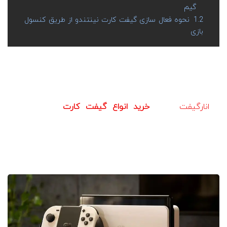
گیم
1.2
نحوه فعال سازی گیفت کارت نینتندو از طریق کنسول
بازی
اگر برای استفاده از قابلیت‌ها و خدمات Nintendo Switch،
گیفت کارت مربوطه را خریداری کرده‌اید، برای آشنایی با نحوه
استفاده از گیفت کارت نینتندو سوییچ، این مطلب
از
انارگیفت
، مرجع
خرید انواع گیفت کارت
را دنبال کنید.
طرفداران بازی‌های دیجیتال که مدام در حال جابجایی و سفر
هستند، خرید کنسول نینتندو سوییچ را به پلی استیشن و
ایکس باکس ترجیح می‌دهند. تنها دلیل محکم این امر نیز حمل
راحت کنسول نینتندو است.