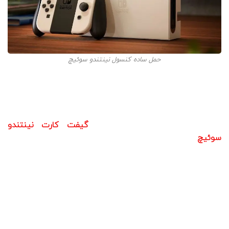
حمل ساده کنسول نینتندو سوئیچ
الزامات ردیم گیفت کارت نینتندو
سوییچ
قبل از این که اقدام به
خرید
گیفت کارت نینتندو
سوئیچ
کنید، موارد زیر را در نظر بگیرید:
به روش زیر، یک اکانت برای خود بسازید:
به وبسایت
Nintendo switch
بروید و روی
Create
Account
کلیک کنید.
پس از وارد کردن اطلاعات مورد نیاز، روی
Create
Account
ضربه بزنید.