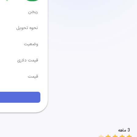
ریجن
نحوه تحویل
وضعیت
قیمت دلاری
قیمت
3 ماهه
star
star
star
star
star