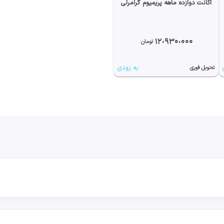
اکانت دوازده ماهه پریمیوم گرامرلی
12،930،000
تومان
به زودی
تحویل فوری