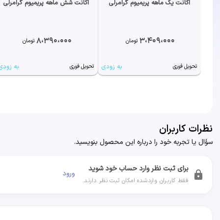
اکانت یک ماهه پریمیوم گرامرلی
اکانت شش ماهه پریمیوم گرامرلی
8،390،000
3،409،000
تومان
تومان
به زودی
به زودی
تحویل فوری
تحویل فوری
نظرات کاربران
سؤال یا تجربه خود را درباره این محصول بنویسید.
برای ثبت نظر وارد حساب خود شوید
ورود
lock
فقط کاربران واردشده امکان ثبت نظر دارند.