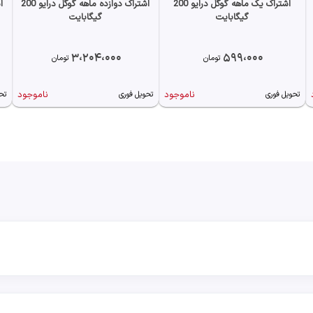
اشتراک یک ماهه گوگل درایو 200
اشتراک دوازده ماهه گوگل درایو 200
گیگابایت
گیگابایت
3،204،000
599،000
تومان
تومان
ناموجود
ناموجود
تحویل فوری
تحویل فوری
تح