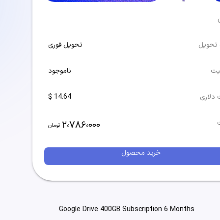
 تحویل
تحویل فوری
یت
ناموجود
 دلاری
14.64 $
2،786،000
تومان
خرید محصول
Google Drive 400GB Subscription 6 Months