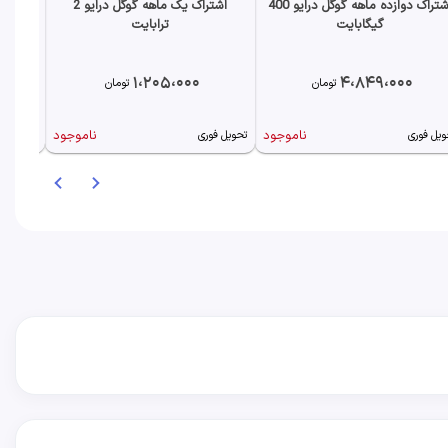
اشتراک دوازده ماهه گوگل درایو 400
اشتراک یک ماهه گوگل درایو 2
گیگابایت
ترابایت
1،205،000
4،849،000
تومان
تومان
ناموجود
ناموجود
ویل فوری
تحویل فوری
تحویل فو