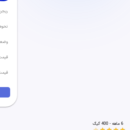
ریجن
نحوه
وضع
قیمت
قیمت
6 ماهه - 400 گیگ
star
star
star
star
star