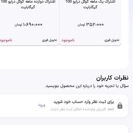
اشتراک یک ماهه گوگل درایو 100
اشتراک دوازده ماهه گوگل درایو 100
گیگابایت
گیگابایت
1،690،000
352،000
تومان
تومان
ناموجود
ناموجود
تحویل فوری
تحویل فوری
نظرات کاربران
سؤال یا تجربه خود را درباره این محصول بنویسید.
برای ثبت نظر وارد حساب خود شوید
ورود
lock
فقط کاربران واردشده امکان ثبت نظر دارند.