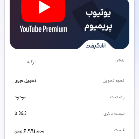
ریجن
ترکیه
نحوه تحویل
تحویل فوری
وضعیت
موجود
قیمت دلاری
36.3 $
6،991،000
قیمت
تومان