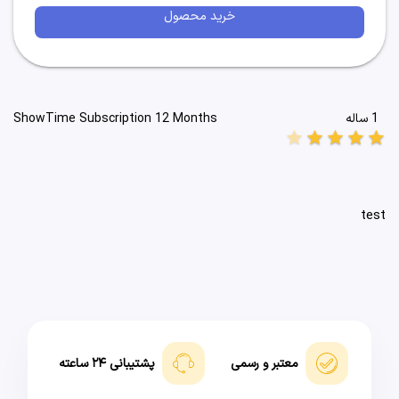
خرید محصول
1 ساله
ShowTime Subscription 12 Months
star
star
star
star
star
test
معتبر و رسمی
پشتیبانی ۲۴ ساعته