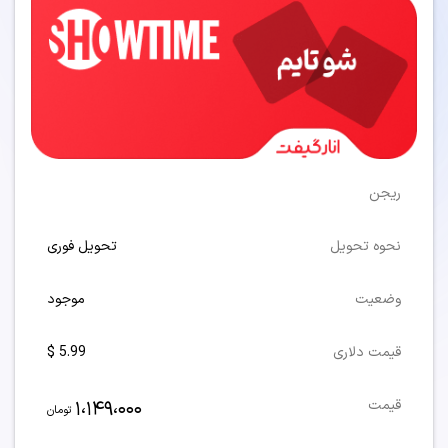
ریجن
نحوه تحویل
تحویل فوری
وضعیت
موجود
قیمت دلاری
5.99 $
1،149،000
قیمت
تومان