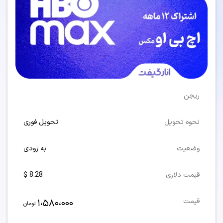
ریجن
نحوه تحویل
تحویل فوری
وضعیت
به زودی
قیمت دلاری
8.28 $
1،580،000
قیمت
تومان