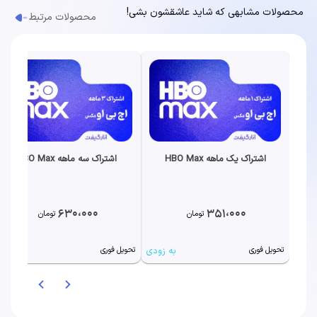
محصولات مشابهی که شاید عاشقشون بشی!
محصولات مرتبط
اشتراک یک ماهه HBO Max
اشتراک سه ماهه HBO Max
630،000
351،000
تومان
تومان
به زودی
به زودی
تحویل فوری
تحویل فوری