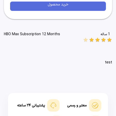
خرید محصول
1 ساله
HBO Max Subscription 12 Months
star
star
star
star
star
test
معتبر و رسمی
پشتیبانی ۲۴ ساعته