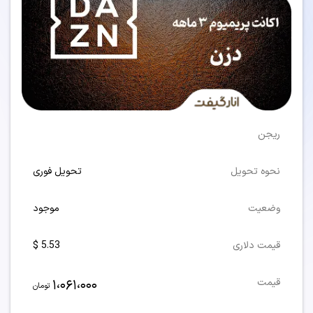
ریجن
نحوه تحویل
تحویل فوری
وضعیت
موجود
قیمت دلاری
5.53 $
1،061،000
قیمت
تومان