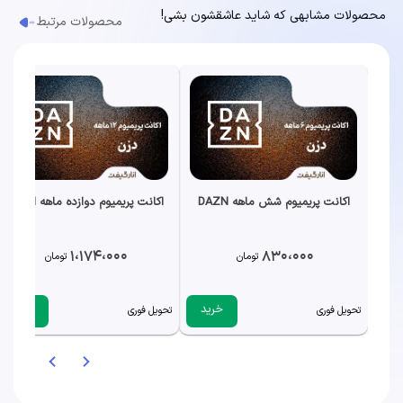
محصولات مشابهی که شاید عاشقشون بشی!
محصولات مرتبط
اکانت پریمیوم شش ماهه DAZN
اکانت پریمیوم دوازده ماهه DAZN
1،174،000
830،000
تومان
تومان
خرید
خرید
تحویل فوری
تحویل فوری