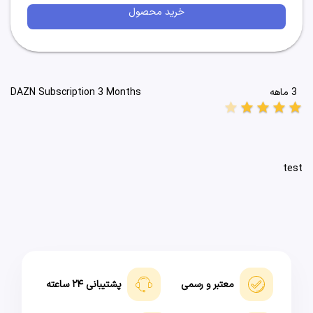
خرید محصول
3 ماهه
DAZN Subscription 3 Months
star
star
star
star
star
test
معتبر و رسمی
پشتیبانی ۲۴ ساعته