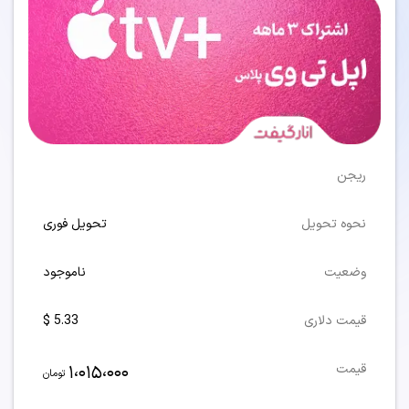
ریجن
نحوه تحویل
تحویل فوری
وضعیت
ناموجود
قیمت دلاری
5.33 $
1،015،000
قیمت
تومان