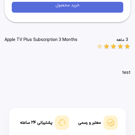
خرید محصول
3 ماهه
Apple TV Plus Subscription 3 Months
star
star
star
star
star
test
معتبر و رسمی
پشتیبانی ۲۴ ساعته