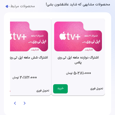
محصولات مشابهی که شاید عاشقشون بشی!
محصولات مرتبط
اشتراک دوازده ماهه اپل تی وی
اشتراک شش ماهه اپل تی وی پلاس
پلاس
5،281،000
تومان
2،172،000
تومان
خرید
تحویل فوری
ناموجود
تحویل فوری