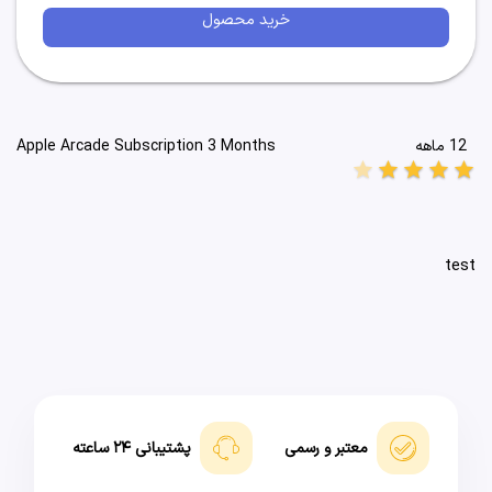
خرید محصول
12 ماهه
Apple Arcade Subscription 3 Months
star
star
star
star
star
test
معتبر و رسمی
پشتیبانی ۲۴ ساعته