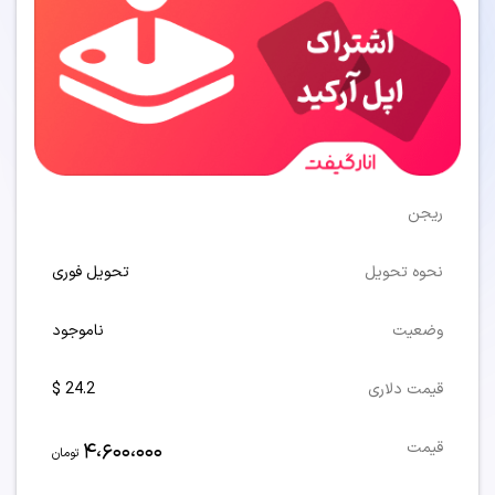
ریجن
نحوه تحویل
تحویل فوری
وضعیت
ناموجود
قیمت دلاری
24.2 $
4،600،000
قیمت
تومان