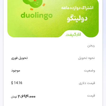
ریجن
نحوه تحویل
تحویل فوری
وضعیت
موجود
قیمت دلاری
14.16 $
2،694،000
قیمت
تومان