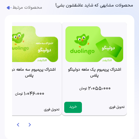
محصولات مشابهی که شاید عاشقشون بشی!
محصولات مرتبط
اشتراک پریمیوم سه ماهه دولینگو
اشتراک پریمیوم یک ماهه دولینگو
پلاس
پلاس
2،055،000
تومان
1،046،000
تومان
خرید
تحویل فوری
به زودی
تحویل فوری