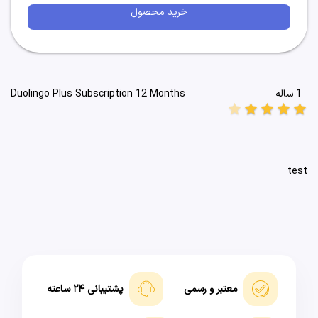
خرید محصول
1 ساله
Duolingo Plus Subscription 12 Months
star
star
star
star
star
test
معتبر و رسمی
پشتیبانی ۲۴ ساعته