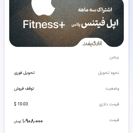
ریجن
نحوه تحویل
تحویل فوری
وضعیت
توقف فروش
قیمت دلاری
10.03 $
1،908،000
قیمت
تومان