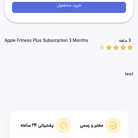
خرید محصول
3 ماهه
Apple Fitness Plus Subscription 3 Months
star
star
star
star
star
test
معتبر و رسمی
پشتیبانی ۲۴ ساعته