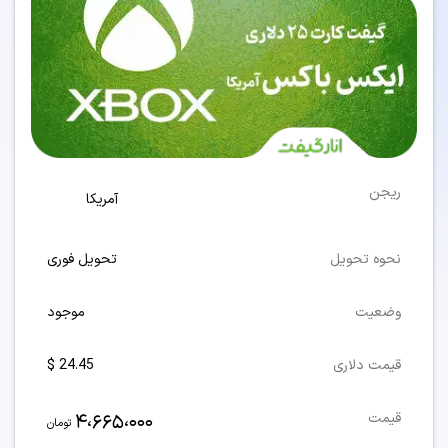
ریجن
آمریکا
نحوه تحویل
تحویل فوری
وضعیت
موجود
قیمت دلاری
24.45 $
4،665،000
قیمت
تومان