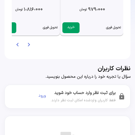
1،816،000
979،000
تومان
تومان
خرید
خرید
تحویل فوری
تحویل فوری
نظرات کاربران
سؤال یا تجربه خود را درباره این محصول بنویسید.
برای ثبت نظر وارد حساب خود شوید
ورود
lock
فقط کاربران واردشده امکان ثبت نظر دارند.