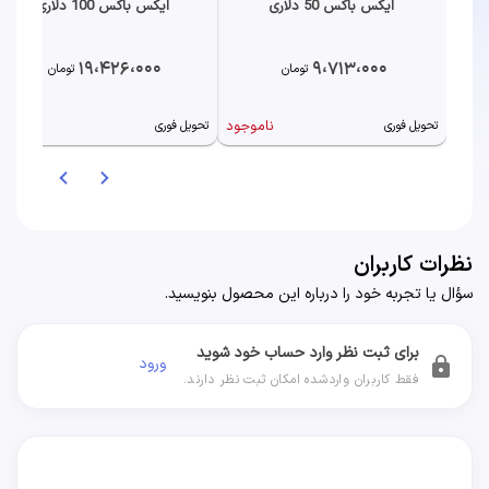
ایکس باکس 50 دلاری
ایکس باکس 100 دلاری
19،426،000
9،713،000
تومان
تومان
ناموجود
به زودی
تحویل فوری
تحویل فوری
نظرات کاربران
سؤال یا تجربه خود را درباره این محصول بنویسید.
برای ثبت نظر وارد حساب خود شوید
ورود
lock
فقط کاربران واردشده امکان ثبت نظر دارند.