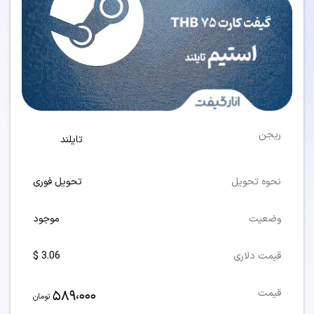
ریجن
تایلند
نحوه تحویل
تحویل فوری
وضعیت
موجود
قیمت دلاری
3.06 $
589،000
قیمت
تومان