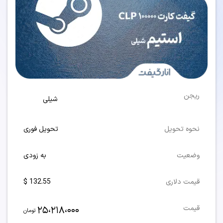
ریجن
شیلی
نحوه تحویل
تحویل فوری
وضعیت
به زودی
قیمت دلاری
132.55 $
25،218،000
قیمت
تومان