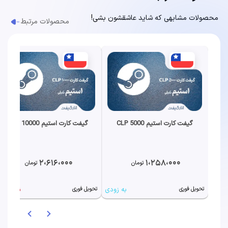
محصولات مشابهی که شاید عاشقشون بشی!
محصولات مرتبط
گیفت کارت استیم 5000 CLP
گیفت کارت استیم 10000 CLP
2،616،000
1،258،000
تومان
تومان
به زودی
ناموجود
تحویل فوری
تحویل فوری