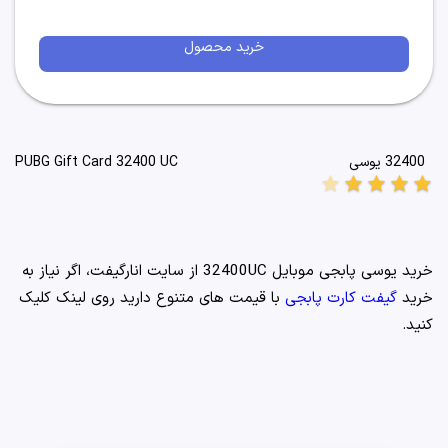
خرید محصول
32400 یوسی
PUBG Gift Card 32400 UC
star
star
star
star
star
خرید یوسی پابجی موبایل 32400UC از سایت انارگیفت، اگر نیاز به
خرید
گیفت کارت پابجی
با قیمت های متنوع دارید روی لینک کلیک
کنید.