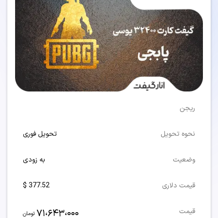
ریجن
نحوه تحویل
تحویل فوری
وضعیت
به زودی
قیمت دلاری
377.52 $
71،643،000
قیمت
تومان