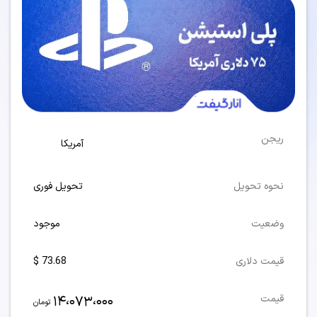
ریجن
آمریکا
نحوه تحویل
تحویل فوری
وضعیت
موجود
قیمت دلاری
73.68 $
14،073،000
قیمت
تومان