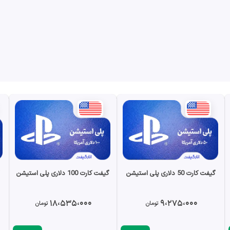
گیفت کارت 50 دلاری پلی استیشن
گیفت کارت 100 دلاری پلی استیشن
18،535،000
9،275،000
تومان
تومان