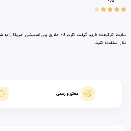
70$
star
star
star
star
star
دلار استفاده کنید.
معتبر و رسمی