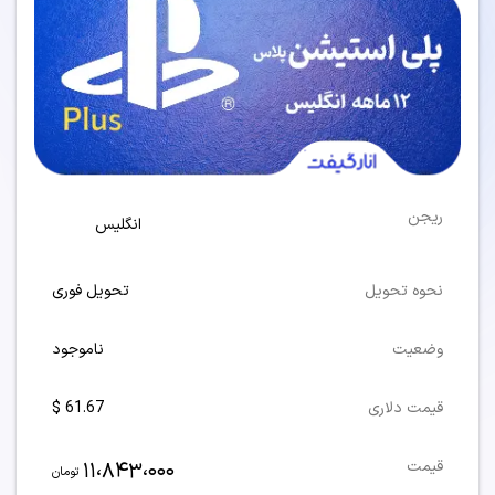
ریجن
انگلیس
نحوه تحویل
تحویل فوری
وضعیت
ناموجود
قیمت دلاری
61.67 $
11،843،000
قیمت
تومان