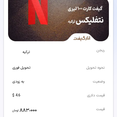
ریجن
ترکیه
نحوه تحویل
تحویل فوری
وضعیت
به زودی
قیمت دلاری
4.6 $
883،000
قیمت
تومان