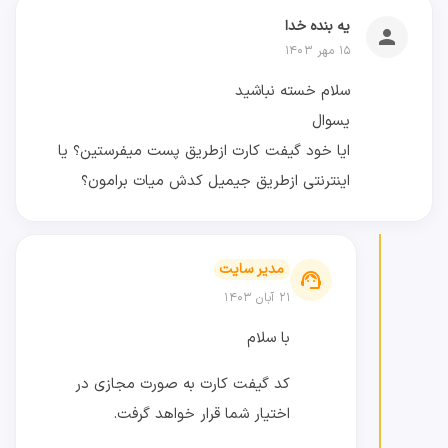
یه بنده خدا
person
۱۵ مهر ۱۴۰۳
سلام خسته نباشید
یسوال
ایا خود گیفت کارت ازطریق پست میفرستین؟ یا
اینترنتی ازطریق جیمیل کدش میات برامون؟
مدیر سایت
support_agent
۲۱ آبان ۱۴۰۳
با سلام
کد گیفت کارت به صورت مجازی در
اختیار شما قرار خواهد گرفت.