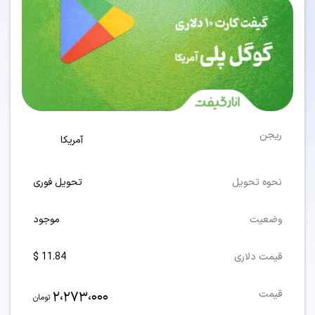
ریجن
آمریکا
نحوه تحویل
تحویل فوری
وضعیت
موجود
قیمت دلاری
11.84 $
2،273،000
قیمت
تومان