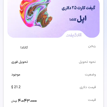
ریجن
کانادا
نحوه تحویل
تحویل فوری
وضعیت
موجود
قیمت دلاری
21.2 $
4،043،000
قیمت
تومان