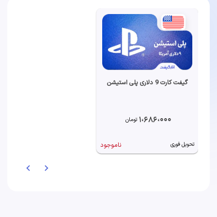
گیفت کارت 9 دلاری پلی استیشن
1،686،000
تومان
ناموجود
تحویل فوری