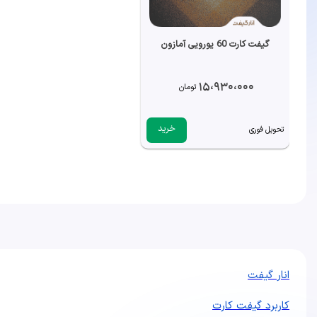
گیفت کارت 60 یورویی آمازون
15،930،000
تومان
خرید
تحویل فوری
انار گيفت
کاربرد گیفت کارت