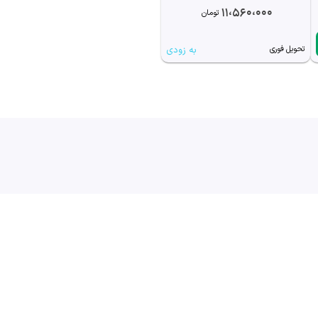
11،560،000
تومان
به زودی
تحویل فوری