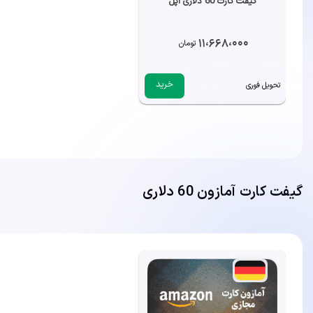
گیفت کارت 60 دلاری اپل
11،668،000
تومان
خرید
تحویل فوری
گیفت کارت آمازون 60 دلاری